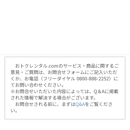
コ
ナ
ン
ビ
テ
ゲ
ン
ー
お問い合わせ
ツ
シ
に
ョ
移
ン
動
に
HOME
お問合せ / 他
お問い合わせ
移
動
おトクレンタル.comのサービス・商品に関するご
意見・ご質問は、お問合せフォームにご記入いただ
くか、お電話（フリーダイヤル 0800-888-2252）に
てお問い合わせください。
※お問合せいただいた内容によっては、Q＆Aに掲載
された情報で解決する場合がございます。
お問合せされる前に、まずは
Q&A
をご覧くださ
い。