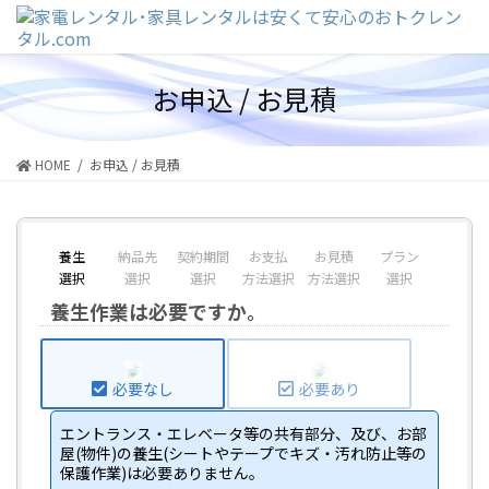
コ
ナ
ン
ビ
テ
ゲ
ン
ー
お申込 / お見積
ツ
シ
に
ョ
移
ン
動
に
HOME
お申込 / お見積
移
動
養生
納品先
契約期間
お支払
お見積
プラン
商品
選択
選択
選択
方法選択
方法選択
選択
選択
養生作業は必要ですか。
必要なし
必要あり
エントランス・エレベータ等の共有部分、及び、お部
屋(物件)の養生(シートやテープでキズ・汚れ防止等の
保護作業)は必要ありません。