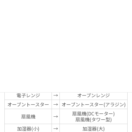
レビ(ネット動画対応)
ベッドフレーム(S)
ベッドフレーム(SD)
スプリングマットレ
→
スプリングマットレス(SD)
ス(S)
ダイニングテーブル
→
ダイニングテーブル5点セット
3点セット
IH炊飯ジャー3合
炊飯ジャー3合
→
炊飯ジャー5合
IH炊飯ジャー5合
空気清浄機(加湿機能付き)
空気清浄機
→
空気清浄機(除加湿機能付き)
電気ケトル
→
電気ポット3L
電子レンジ
→
オーブンレンジ
オーブントースター
→
オーブントースター(アラジン)
扇風機(DCモーター)
扇風機
→
扇風機(タワー型)
加湿器(小)
→
加湿器(大)