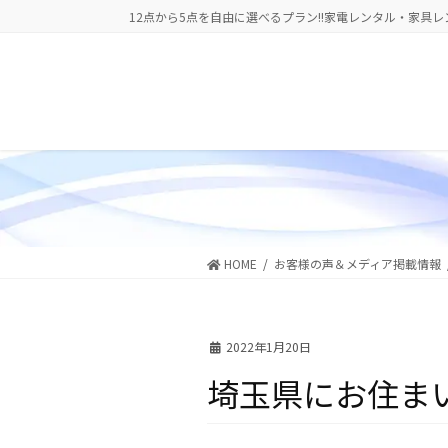
コ
ナ
12点から5点を自由に選べるプラン!!家電レンタル・家具レ
ン
ビ
テ
ゲ
ン
ー
ツ
シ
に
ョ
移
ン
動
に
移
動
HOME
お客様の声＆メディア掲載情報
2022年1月20日
埼玉県にお住ま