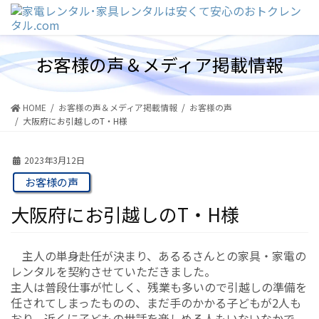
コ
ナ
ン
ビ
テ
ゲ
ン
ー
お客様の声＆メディア掲載情報
ツ
シ
に
ョ
移
ン
動
に
HOME
お客様の声＆メディア掲載情報
お客様の声
移
大阪府にお引越しのT・H様
動
2023年3月12日
お客様の声
大阪府にお引越しのT・H様
主人の単身赴任が決まり、あるるさんとの家具・家電の
レンタルを契約させていただきました。
主人は普段仕事が忙しく、残業も多いので引越しの準備を
任されてしまったものの、まだ手のかかる子どもが2人も
おり、近くに子どもの世話を楽しめる人もいないなかで