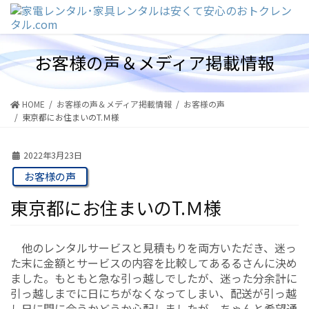
コ
ナ
ン
ビ
テ
ゲ
ン
ー
お客様の声＆メディア掲載情報
ツ
シ
に
ョ
移
ン
動
に
HOME
お客様の声＆メディア掲載情報
お客様の声
移
東京都にお住まいのT.Ｍ様
動
2022年3月23日
お客様の声
東京都にお住まいのT.Ｍ様
他のレンタルサービスと見積もりを両方いただき、迷っ
た末に金額とサービスの内容を比較してあるるさんに決め
ました。もともと急な引っ越しでしたが、迷った分余計に
引っ越しまでに日にちがなくなってしまい、配送が引っ越
し日に間に合うかどうか心配しましたが、ちゃんと希望通