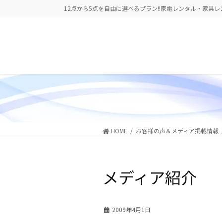
コ
ナ
12点から5点を自由に選べるプラン!!家電レンタル・家具レ
ン
ビ
テ
ゲ
ン
ー
ツ
シ
に
ョ
移
ン
動
に
移
動
HOME
お客様の声＆メディア掲載情報
メディア紹介
2009年4月1日