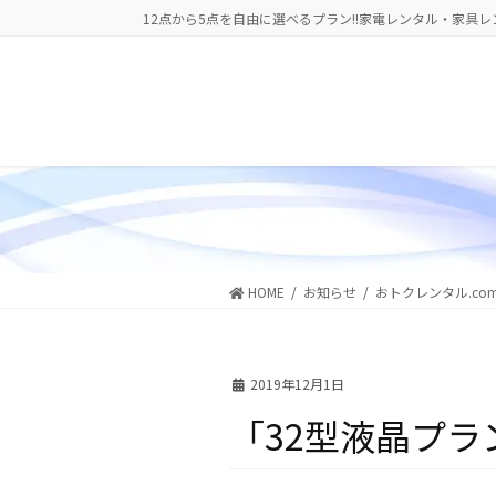
コ
ナ
12点から5点を自由に選べるプラン!!家電レンタル・家具レ
ン
ビ
テ
ゲ
ン
ー
ツ
シ
に
ョ
移
ン
動
に
移
動
HOME
お知らせ
おトクレンタル.co
2019年12月1日
「32型液晶プ