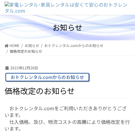
コ
ナ
ン
ビ
テ
ゲ
ン
ー
お知らせ
ツ
シ
に
ョ
移
ン
動
に
HOME
お知らせ
おトクレンタル.comからのお知らせ
移
価格改定のお知らせ
動
2022年12月20日
おトクレンタル.comからのお知らせ
価格改定のお知らせ
おトクレンタル.comをご利用いただきありがとうござ
います。
仕入価格、及び、物流コストの高騰により価格改定を行
います。