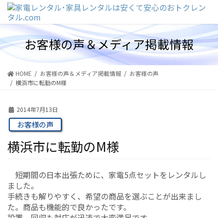
コ
ナ
ン
ビ
テ
ゲ
ン
ー
お客様の声＆メディア掲載情報
ツ
シ
に
ョ
移
ン
動
に
HOME
お客様の声＆メディア掲載情報
お客様の声
移
横浜市に転勤のM様
動
2014年7月13日
お客様の声
横浜市に転勤のM様
短期間の日本出張ために、家電5点セットをレンタルし
ました。
手続きも解りやすく、希望の商品を選ぶことが出来まし
た。商品も機能的で良かったです。
設置、回収も対応が迅速で大変満足です。