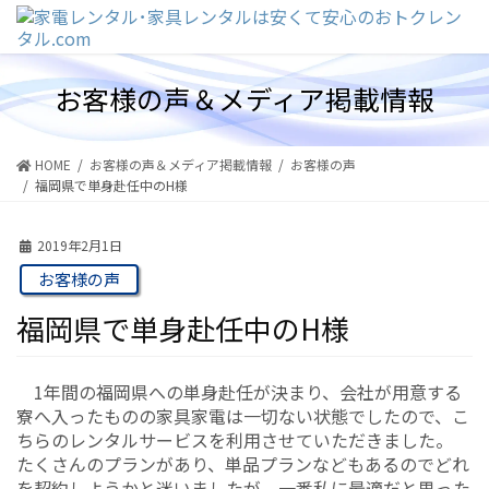
コ
ナ
ン
ビ
テ
ゲ
ン
ー
お客様の声＆メディア掲載情報
ツ
シ
に
ョ
移
ン
動
に
HOME
お客様の声＆メディア掲載情報
お客様の声
移
福岡県で単身赴任中のH様
動
2019年2月1日
お客様の声
福岡県で単身赴任中のH様
1年間の福岡県への単身赴任が決まり、会社が用意する
寮へ入ったものの家具家電は一切ない状態でしたので、こ
ちらのレンタルサービスを利用させていただきました。
たくさんのプランがあり、単品プランなどもあるのでどれ
を契約しようかと迷いましたが、一番私に最適だと思った