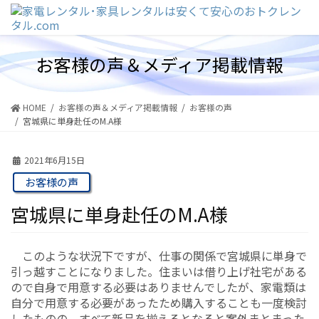
コ
ナ
ン
ビ
テ
ゲ
ン
ー
お客様の声＆メディア掲載情報
ツ
シ
に
ョ
移
ン
動
に
HOME
お客様の声＆メディア掲載情報
お客様の声
移
宮城県に単身赴任のM.A様
動
2021年6月15日
お客様の声
宮城県に単身赴任のM.A様
このような状況下ですが、仕事の関係で宮城県に単身で
引っ越すことになりました。住まいは借り上げ社宅がある
ので自身で用意する必要はありませんでしたが、家電類は
自分で用意する必要があったため購入することも一度検討
したものの、すべて新品を揃えるとなると案外まとまった